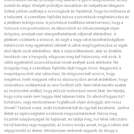
szédül és elájul. Ehelyett próbáljon lassabban és mélyebben lélegezni.
Sokkal jobban uralhatja a szorongását és fájdalmát, hogy ne ronthassa el
a helyzetet. A személyes fejlődés kulcsa a prioritások meghatározása és
a játékterv kidolgozása. A prioritások beállítása lehetővé teszi, hogy a
fontosra összpontosítson, és kiküszöböli az időveszteséget olyan
dolgokra, amelyek nem elengedhetetlenek céljainak eléréséhez. A
játékterv csökkenti a stresszt, és segít a nagy célok kezelhetőségében.
Határozzon meg egyértelmű célokat! A célok megfogalmazása az egyik
első lépés azok eléréséhez. Akár a súlycsökkenésen, akár az éneklés
tanulásán van a hangsúly, világosan meg kell határoznia, mik azok. A
célok egyértelmű azonosításával növeli esélyeit azok elérésére. Ne
lovagolja meg a személyes fejlődés útját magas lovon. Nagyszerű a
megvilágosodott utat választani, de dolgoznia kell azon is, hogy
megértse, miért megyünk néha az alacsony úton annak érdekében, hogy
minimálisra csökkentsük az erre fordított időt. Nem lehet kezelni ezeket
az ösztönöket anélkül, hogy először tudomásul venné őket. Ne feledje,
hogy soha senki nem hagyja őket teljesen hátra. Ön alkoholfogyasztó?
Dohányos, vagy rendszeresen foglalkozik olyan dologgal, ami rossz
Önnek? Testünk szent, ezért tisztelnünk kell és úgy kell kezelnünk. Javítsa
életét az egészségtelen szokások megszüntetésével. Nézze meg
őszintén tulajdonságait és hajlamait, és találja meg, hol lehet változtatni.
Ha túl kemény vagy magaddal, az biztos módja annak, hogy a nehéz utat
végigcsináld az életen. Mindannyian emberek vagyunk, és ahogy a