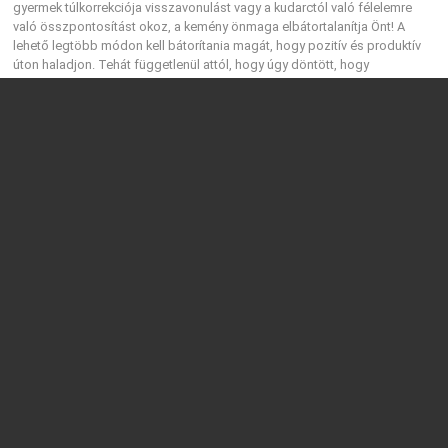
gyermek túlkorrekciója visszavonulást vagy a kudarctól való félelemre
való összpontosítást okoz, a kemény önmaga elbátortalanítja Önt! A
lehető legtöbb módon kell bátorítania magát, hogy pozitív és produktív
úton haladjon. Tehát függetlenül attól, hogy úgy döntött, hogy
hatékonyabbá és vonzóbbá válik, javítja életét, vagy csak motivációt és
inspirációt keres, ezek a tippek a termés krémjei. Használja őket
kiindulópontként személyes törekvéséhez, hogy fejlessze személyiségét
és életét.
This is a heading
This is a paragraph. You can use this to communicate content within your
page.