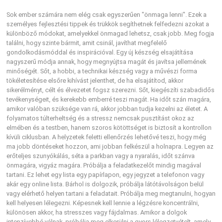
Sok ember számára nem elég csak egyszerűen "önmaga lenni". Ezek a
személyes fejlesztési tippek és trükkök segíthetnek felfedezni azokat a
különböző módokat, amelyekkel önmagad lehetsz, csak jobb. Meg fogja
találni, hogy szinte bármit, amit csinál, javíthat megfelelő
gondolkodásmóddal és inspirációval. Egy új készség elsajátítása
nagyszerű módja annak, hogy megnyújtsa magát és javítsa jellemének
minőségét. Sőt, a hobbi, a technikai készség vagy a művészi forma
tökéletesítése elsőre kihívást jelenthet, de ha elsajátítod, akkor
sikerélményt, célt és élvezetet fogsz szerezni. Sőt, kiegészíti szabadidős
tevékenységeit, és kerekebb emberré teszi magát. Ha időt szán magára,
amikor valóban szüksége van rá, akkor jobban tudja kezelni az életet. A
folyamatos túlterheltség és a stressz nemcsak pusztítást okoz az
elmében és a testben, hanem szoros kötöttséget is biztosít a kontrollon
kívüli ciklusban. A helyzetek feletti ellenőrzés lehetővé teszi, hogy még
ma jobb döntéseket hozzon, ami jobban felkészül a holnapra. Legyen az
erőteljes szunyókálás, séta a parkban vagy a nyaralás, időt szánva
önmagára, vigyáz magára. Próbálja a feladatkezelőt mindig magával
tartani. Ez lehet egy lista egy papírlapon, egy jegyzet a telefonon vagy
akár egy online lista. Bárhol is dolgozik, próbálja látótávolságon belül
vagy elérhető helyen tartani a feladatait. Próbálja meg megtanulni, hogyan
kell helyesen lélegezni. Képesnek kell lennie a légzésre koncentrálni,
különösen akkor, ha stresszes vagy fájdalmas. Amikor a dolgok
intenzívebbé válnak, próbálja meg elkerülni a gyors lélegzetvételt, amely