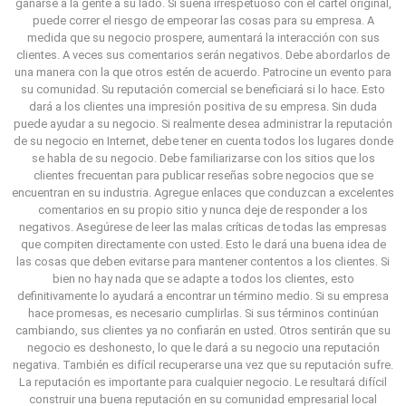
ganarse a la gente a su lado.
Si suena irrespetuoso con el cartel original,
puede correr el riesgo de empeorar las cosas para su empresa.
A
medida que su negocio prospere, aumentará la interacción con sus
clientes.
A veces sus comentarios serán negativos.
Debe abordarlos de
una manera con la que otros estén de acuerdo.
Patrocine un evento para
su comunidad.
Su reputación comercial se beneficiará si lo hace.
Esto
dará a los clientes una impresión positiva de su empresa.
Sin duda
puede ayudar a su negocio.
Si realmente desea administrar la reputación
de su negocio en Internet, debe tener en cuenta todos los lugares donde
se habla de su negocio.
Debe familiarizarse con los sitios que los
clientes frecuentan para publicar reseñas sobre negocios que se
encuentran en su industria.
Agregue enlaces que conduzcan a excelentes
comentarios en su propio sitio y nunca deje de responder a los
negativos.
Asegúrese de leer las malas críticas de todas las empresas
que compiten directamente con usted.
Esto le dará una buena idea de
las cosas que deben evitarse para mantener contentos a los clientes.
Si
bien no hay nada que se adapte a todos los clientes, esto
definitivamente lo ayudará a encontrar un término medio.
Si su empresa
hace promesas, es necesario cumplirlas.
Si sus términos continúan
cambiando, sus clientes ya no confiarán en usted.
Otros sentirán que su
negocio es deshonesto, lo que le dará a su negocio una reputación
negativa.
También es difícil recuperarse una vez que su reputación sufre.
La reputación es importante para cualquier negocio.
Le resultará difícil
construir una buena reputación en su comunidad empresarial local