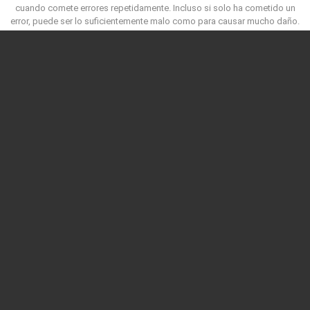
cuando comete errores repetidamente.
Incluso si solo ha cometido un
error, puede ser lo suficientemente malo como para causar mucho daño.
No cometa este error mientras dirige su negocio.
Utilice los consejos
que le ha leído para mantener una gran reputación.
This is a heading
This is a paragraph. You can use this to communicate content within your
page.