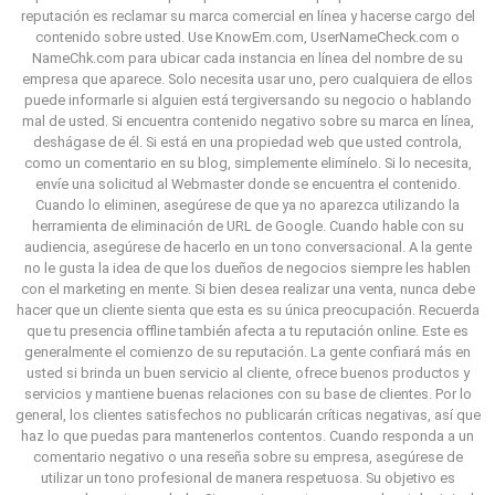
reputación es reclamar su marca comercial en línea y hacerse cargo del
contenido sobre usted.
Use KnowEm.com, UserNameCheck.com o
NameChk.com para ubicar cada instancia en línea del nombre de su
empresa que aparece.
Solo necesita usar uno, pero cualquiera de ellos
puede informarle si alguien está tergiversando su negocio o hablando
mal de usted.
Si encuentra contenido negativo sobre su marca en línea,
deshágase de él.
Si está en una propiedad web que usted controla,
como un comentario en su blog, simplemente elimínelo.
Si lo necesita,
envíe una solicitud al Webmaster donde se encuentra el contenido.
Cuando lo eliminen, asegúrese de que ya no aparezca utilizando la
herramienta de eliminación de URL de Google.
Cuando hable con su
audiencia, asegúrese de hacerlo en un tono conversacional.
A la gente
no le gusta la idea de que los dueños de negocios siempre les hablen
con el marketing en mente.
Si bien desea realizar una venta, nunca debe
hacer que un cliente sienta que esta es su única preocupación.
Recuerda
que tu presencia offline también afecta a tu reputación online.
Este es
generalmente el comienzo de su reputación.
La gente confiará más en
usted si brinda un buen servicio al cliente, ofrece buenos productos y
servicios y mantiene buenas relaciones con su base de clientes.
Por lo
general, los clientes satisfechos no publicarán críticas negativas, así que
haz lo que puedas para mantenerlos contentos.
Cuando responda a un
comentario negativo o una reseña sobre su empresa, asegúrese de
utilizar un tono profesional de manera respetuosa.
Su objetivo es