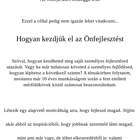
Ezzel a céllal pedig nem igazán lehet vitatkozni...
Hogyan kezdjük el az Önfejlesztést
Szóval, hogyan kezdheted meg saját személyes fejlesztésed
utazását. Vagy ha már tudatosan követed a személyes fejlődésed,
hogyan léphetsz a következő szintre? A témakörben folytatott,
mostanra már 10 éves munkásságom során a fent említett
mérföldkövek közül számosat beazonosítottam.
Létezik egy alapvető motiváltság arra, hogy fejleszd magad. Jöjjön 
akár abból az inspirációból, hogy jobbnak szeretnéd látni magad, 
mint ami már vagy, de jöhet elkeseredésből is: valami 