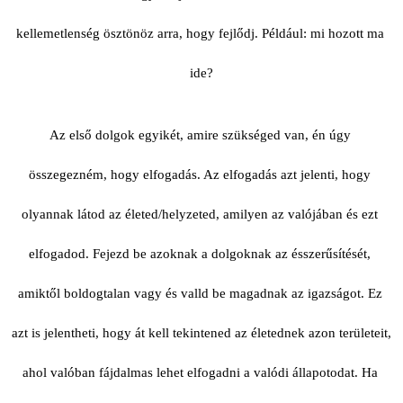
kellemetlenség ösztönöz arra, hogy fejlődj. Például: mi hozott ma 
ide?
Az első dolgok egyikét, amire szükséged van, én úgy 
összegezném, hogy elfogadás. Az elfogadás azt jelenti, hogy 
olyannak látod az életed/helyzeted, amilyen az valójában és ezt 
elfogadod. Fejezd be azoknak a dolgoknak az ésszerűsítését, 
amiktől boldogtalan vagy és valld be magadnak az igazságot. Ez 
azt is jelentheti, hogy át kell tekintened az életednek azon területeit, 
ahol valóban fájdalmas lehet elfogadni a valódi állapotodat. Ha 