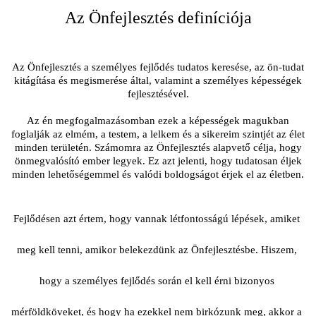
Az Önfejlesztés definíciója
Az Önfejlesztés a személyes fejlődés tudatos keresése, az ön-tudat
kitágítása és megismerése által, valamint a személyes képességek
fejlesztésével.
Az én megfogalmazásomban ezek a képességek magukban
foglalják az elmém, a testem, a lelkem és a sikereim szintjét az élet
minden területén. Számomra az Önfejlesztés alapvető célja, hogy
önmegvalósító ember legyek. Ez azt jelenti, hogy tudatosan éljek
minden lehetőségemmel és valódi boldogságot érjek el az életben.
Fejlődésen azt értem, hogy vannak létfontosságú lépések, amiket 
meg kell tenni, amikor belekezdünk az Önfejlesztésbe. Hiszem, 
hogy a személyes fejlődés során el kell érni bizonyos 
mérföldköveket, és hogy ha ezekkel nem birkózunk meg, akkor a 