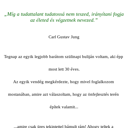
„Míg a tudattalant tudatossá nem teszed, irányítani fogja
az életed és végzetnek nevezed.”
Carl Gustav Jung
Tegnap az egyik legjobb barátom szülinapi buliján voltam, aki épp 
most lett 30 éves.
Az egyik vendég megkérdezte, hogy mivel foglalkozom 
mostanában, amire azt válaszoltam, hogy az önfejlesztés terén 
építek valamit...
...amire csak üres tekintettel bámult rám! Ahogy teltek a 