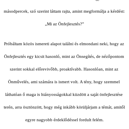
másodpercek, szó szerint láttam rajta, amint megformálja a kérdést: 
„Mi az Önfejlesztés?”
Próbáltam közös ismereti alapot találni és elmondani neki, hogy az 
Önfejlesztés egy kicsit hasonló, mint az Önsegítés, de nézőpontom 
szerint sokkal előrevivőbb, proaktívabb. Hasonlóan, mint az 
Önművelés, ami számára is ismert volt.
A tény, hogy szemmel 
láthatóan ő maga is hiányosságokkal küzdött a saját önfejlesztése 
terén, arra ösztönzött, hogy még inkább körüljárjam a témát, amitől 
egyre nagyobb érdeklődéssel fordult felém.