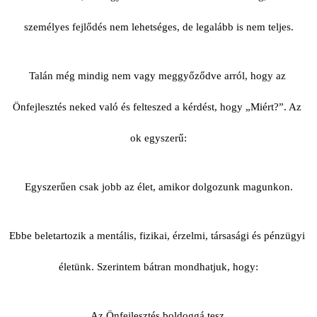
személyes fejlődés nem lehetséges, de legalább is nem teljes.
Talán még mindig nem vagy meggyőződve arról, hogy az 
Önfejlesztés neked való és felteszed a kérdést, hogy „Miért?”. Az 
ok egyszerű:
Egyszerűen csak jobb az élet, amikor dolgozunk magunkon.
Ebbe beletartozik a mentális, fizikai, érzelmi, társasági és pénzügyi 
életünk. Szerintem bátran mondhatjuk, hogy:
Az Önfejlesztés boldoggá tesz.